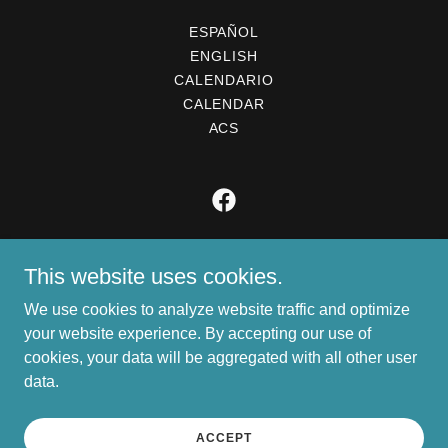
ESPAÑOL
ENGLISH
CALENDARIO
CALENDAR
ACS
IEBFI
This website uses cookies.
2925 W Polk St. Phoenix AZ 85009
We use cookies to analyze website traffic and optimize
602.278.6924
your website experience. By accepting our use of
cookies, your data will be aggregated with all other user
data.
Copyright © 2026 IEBFI - All Rights Reserved.
Powered by
ACCEPT